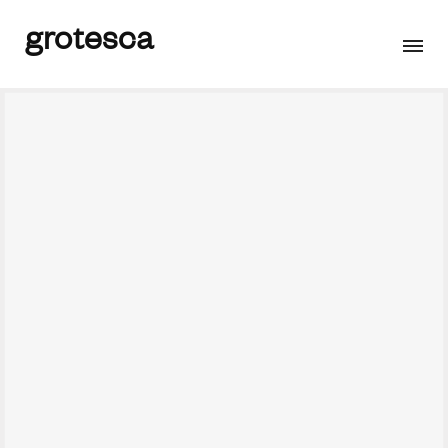
grotesca
Junts fem Catalunya